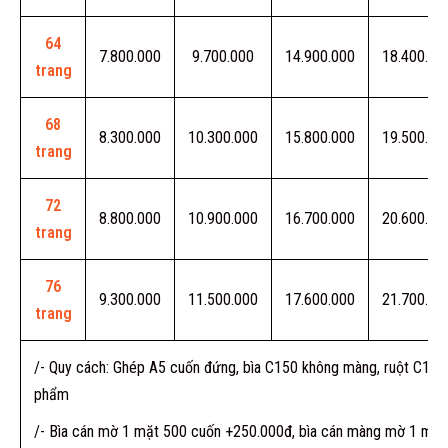
64
7.800.000
9.700.000
14.900.000
18.400.00
trang
68
8.300.000
10.300.000
15.800.000
19.500.00
trang
72
8.800.000
10.900.000
16.700.000
20.600.00
trang
76
9.300.000
11.500.000
17.600.000
21.700.00
trang
/- Quy cách: Ghép A5 cuốn đứng, bìa C150 không màng, ruột C150
phẩm
/- Bìa cán mờ 1 mặt 500 cuốn +250.000đ, bìa cán màng mờ 1 mặt