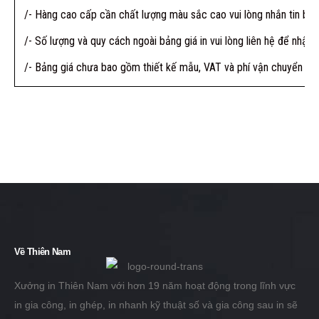
/- Hàng cao cấp cần chất lượng màu sắc cao vui lòng nhắn tin báo
/- Số lượng và quy cách ngoài bảng giá in vui lòng liên hệ để nhận 
/- Bảng giá chưa bao gồm thiết kế mẫu, VAT và phí vận chuyển
Về Thiên Nam
Xưởng in Thiên Nam với hơn 19 năm hoạt động trong lĩnh vực
in gia công, in ghép, in nhanh kỹ thuật số và gia công sau in sẽ