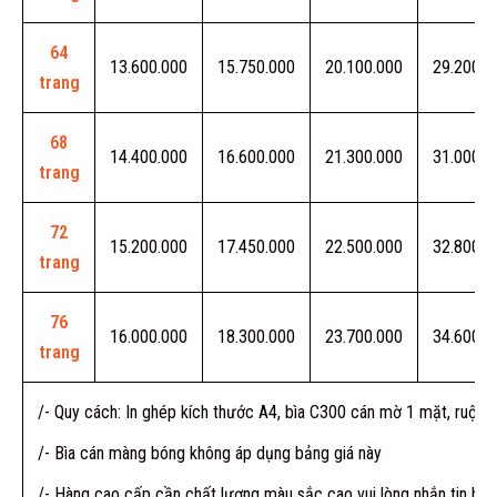
64
13.600.000
15.750.000
20.100.000
29.200.0
trang
68
14.400.000
16.600.000
21.300.000
31.000.0
trang
72
15.200.000
17.450.000
22.500.000
32.800.0
trang
76
16.000.000
18.300.000
23.700.000
34.600.0
trang
/- Quy cách: In ghép kích thước A4, bìa C300 cán mờ 1 mặt, ruột
/- Bìa cán màng bóng không áp dụng bảng giá này
/- Hàng cao cấp cần chất lượng màu sắc cao vui lòng nhắn tin báo